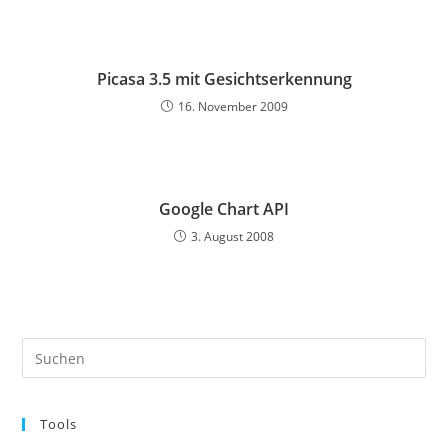
Picasa 3.5 mit Gesichtserkennung
16. November 2009
Google Chart API
3. August 2008
Pre
Es
to
Tools
clo