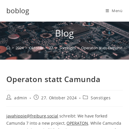
Zum
boblog
Inhalt
Menü
springen
Blog
>
2024
>
Oktober
>
27.
>
Sonstiges
>
Operaton statt Camunda
Operaton statt Camunda
Beitrags-
Beitrag
Beitrags-
admin
27. Oktober 2024
Sonstiges
Autor:
veröffentlicht:
Kategorie:
javahippie@freiburg.social
schreibt: We have forked
Camunda 7 into a new project,
OPERATON
. While Camunda