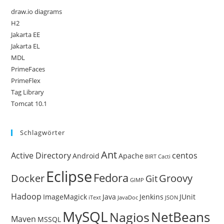
draw.io diagrams
H2
Jakarta EE
Jakarta EL
MDL
PrimeFaces
PrimeFlex
Tag Library
Tomcat 10.1
Schlagwörter
Ant
Active Directory
centos
Android
Apache
BIRT
Cacti
Eclipse
Fedora
Docker
Groovy
Git
GIMP
Hadoop
ImageMagick
Java
Jenkins
JUnit
iText
JavaDoc
JSON
MySQL
NetBeans
Nagios
Maven
MSSQL