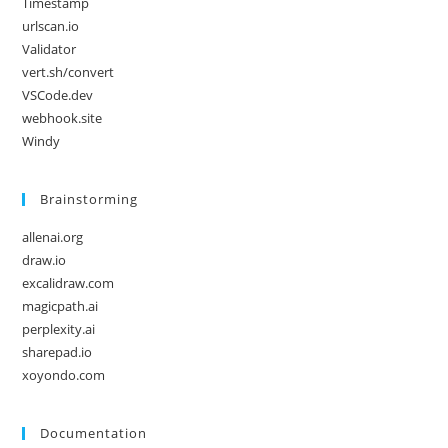
Timestamp
urlscan.io
Validator
vert.sh/convert
VSCode.dev
webhook.site
Windy
Brain­stor­ming
allenai.org
draw.io
excalidraw.com
magicpath.ai
perplexity.ai
sharepad.io
xoyondo.com
Documentation