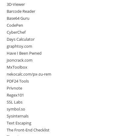
the
3D-Viewer
sea
Barcode Reader
pan
Base64 Guru
CodePen
CyberChef
Days Calculator
graphtoy.com
Have I Been Pwned
jsoncrack.com
MxToolbox
nekocalc.com/px-zu-rem
PDF24 Tools
Privnote
Regex101
SSL Labs
symbol.so
Sysinternals
Text Escaping
The Front-End Checklist