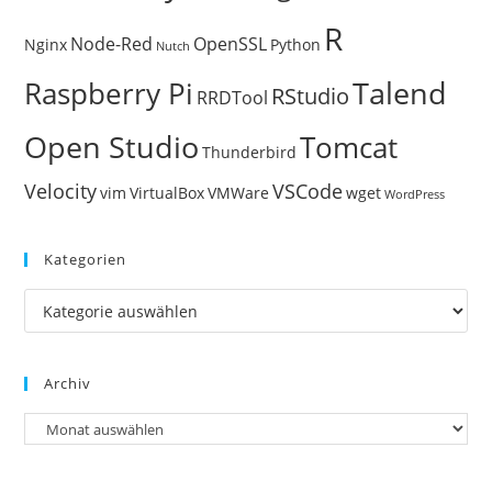
R
Node-Red
OpenSSL
Nginx
Python
Nutch
Talend
Raspberry Pi
RStudio
RRDTool
Open Studio
Tomcat
Thunderbird
Velocity
VSCode
vim
VirtualBox
VMWare
wget
WordPress
Kategorien
Kategorien
Archiv
Archiv