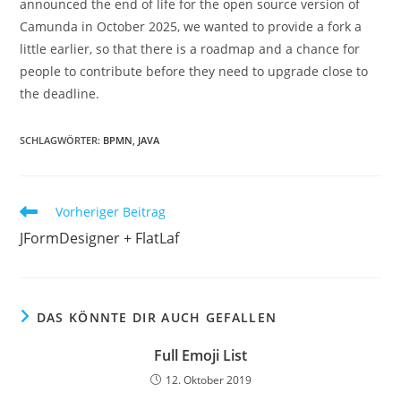
announced the end of life for the open source version of
Camunda in October 2025, we wanted to provide a fork a
little earlier, so that there is a roadmap and a chance for
people to contribute before they need to upgrade close to
the deadline.
SCHLAGWÖRTER
:
BPMN
,
JAVA
Weitere
Vorheriger Beitrag
Artikel
JFormDesigner + FlatLaf
ansehen
DAS KÖNNTE DIR AUCH GEFALLEN
Full Emoji List
12. Oktober 2019